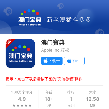
澳门寶典
Apple Inc.授权
下载一
下载二
提示：点击下载后请按下图的“安装教程”操作
1.88万个评分
年龄
排行
大小
4.9
18+
1
12.58
岁
应用
MB